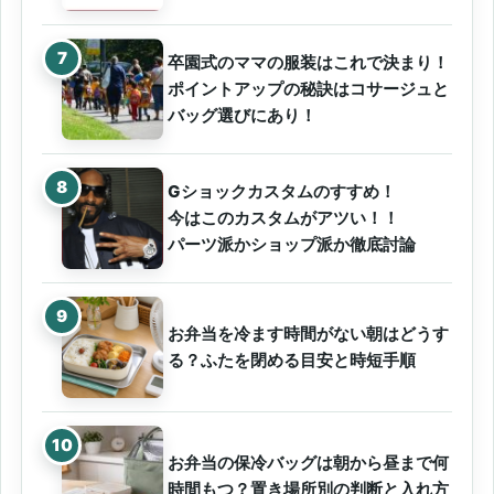
卒園式のママの服装はこれで決まり！
ポイントアップの秘訣はコサージュと
バッグ選びにあり！
Gショックカスタムのすすめ！
今はこのカスタムがアツい！！
パーツ派かショップ派か徹底討論
お弁当を冷ます時間がない朝はどうす
る？ふたを閉める目安と時短手順
お弁当の保冷バッグは朝から昼まで何
時間もつ？置き場所別の判断と入れ方