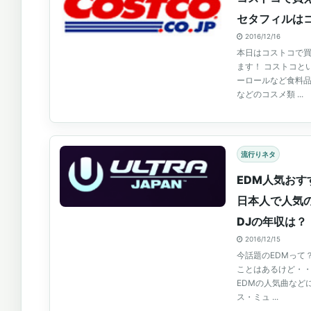
セタフィルは
2016/12/16
本日はコストコで
ます！ コストコと
ーロールなど食料
などのコスメ類 ...
流行りネタ
EDM人気おす
日本人で人気の
DJの年収は？
2016/12/15
今話題のEDMって
ことはあるけど・
EDMの人気曲など
ス・ミュ ...