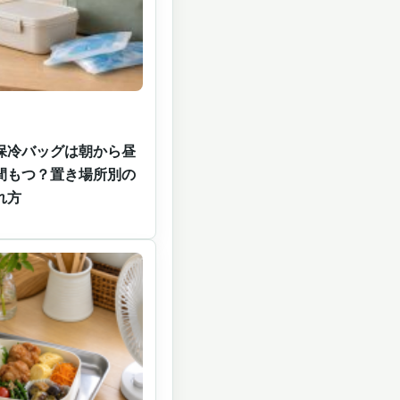
保冷バッグは朝から昼
間もつ？置き場所別の
れ方