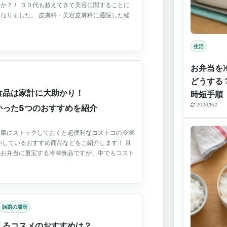
か？！ ３０代も超えてきて美容に関することに
なりました。 皮膚科・美容皮膚科に通院した経
生活
お弁当を
どうする
食品は家計に大助かり！
時短手順
2026/8/2
かった5つのおすすめを紹介
凍庫にストックしておくと超便利なコストコの冷凍
いしているおすすめ商品などをご紹介します！ 旦
のお弁当に重宝する冷凍食品ですが、中でもコスト
話題の場所
えるコスメのおすすめは？