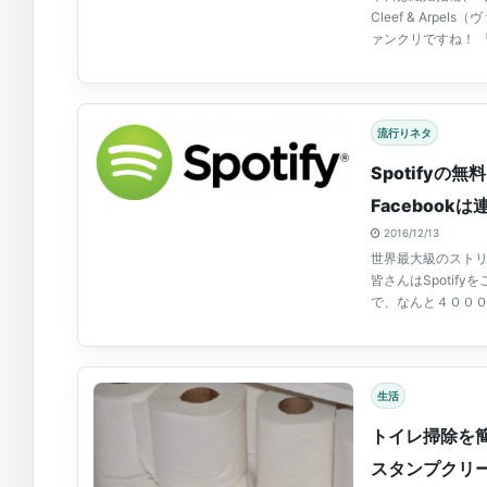
Cleef & Arp
ァンクリですね！ 「GI
流行りネタ
Spotify
Facebook
2016/12/13
世界最大級のストリー
皆さんはSpotify
で、なんと４０００
生活
トイレ掃除を
スタンプクリ