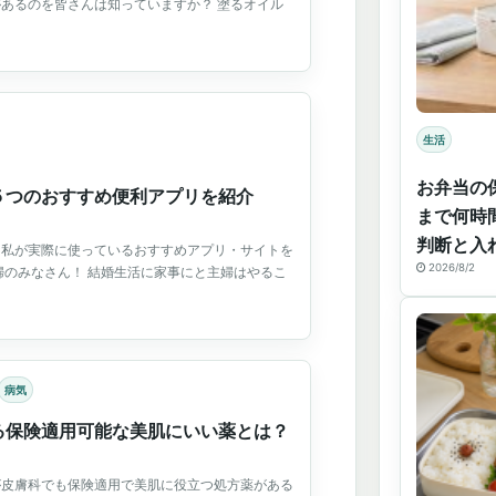
あるのを皆さんは知っていますか？ 塗るオイル
生活
お弁当の
５つのおすすめ便利アプリを紹介
まで何時
判断と入
な私が実際に使っているおすすめアプリ・サイトを
2026/8/2
婦のみなさん！ 結婚生活に家事にと主婦はやるこ
病気
る保険適用可能な美肌にいい薬とは？
が皮膚科でも保険適用で美肌に役立つ処方薬がある