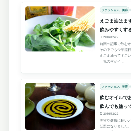
ファッション、美容
えごま油はま
飲みやすくす
2016/12/22
前回の記事で飲む
その中でも今年流
えごま油ってすごい
「私の何がイ ...
ファッション、美容
飲むオイルで
飲んでも塗っ
2016/12/22
美容や健康に良いと
話題になりました。