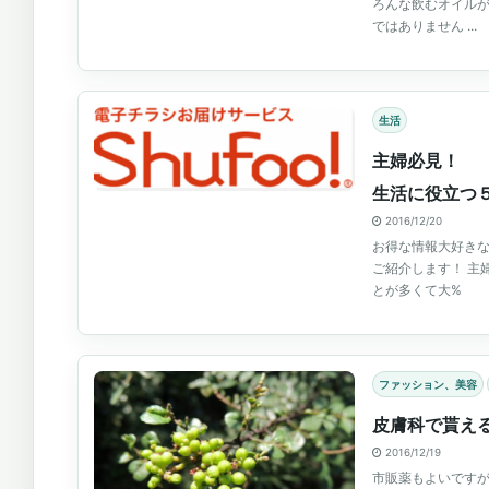
ろんな飲むオイルが
ではありません ...
生活
主婦必見！
生活に役立つ
2016/12/20
お得な情報大好き
ご紹介します！ 主
とが多くて大%
ファッション、美容
皮膚科で貰え
2016/12/19
市販薬もよいです