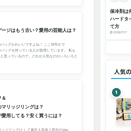
保冷剤は
ハードタ
て方
ゲージはもう古い？愛用の芸能人は？
2026/7/17
ヌ)のバッグかわいいですよね！ ここ何年かで
ヌ)のバッグを持っている人が急増しています。 私も
いと思っているので、どれが人気なのかいろいろと
人気
フ＆
のマリッジリングは？
が愛用してる？安く買うには？
リッジリング)として最近人気急上昇中のVan