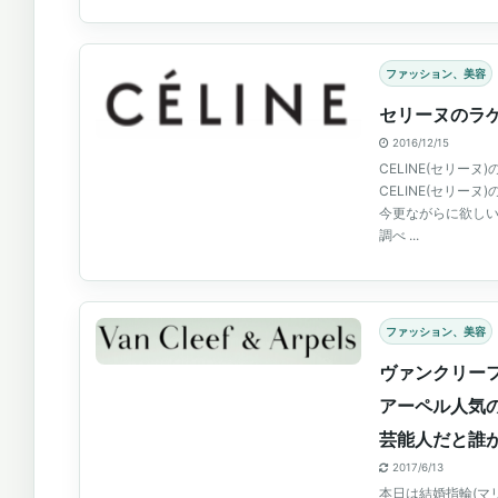
ファッション、美容
セリーヌのラ
2016/12/15
CELINE(セリー
CELINE(セリー
今更ながらに欲し
調べ ...
ファッション、美容
ヴァンクリー
アーペル人気
芸能人だと誰
2017/6/13
本日は結婚指輪(マ