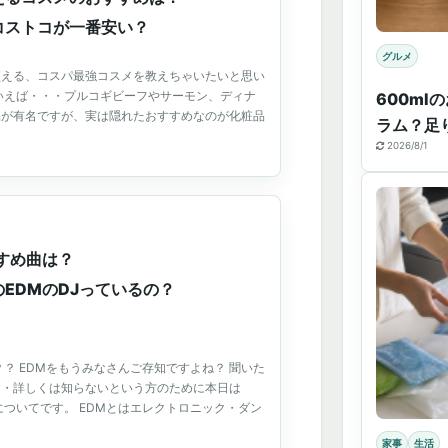
コストコが一番安い？
グルメ
買える、コスパ最強コスメを教えちゃいたいと思い
いえば・・・プルコギビーフやサーモン、ディナ
600ml
品が有名ですが、実は隠れたおすすめなのが化粧品
ラム？足
2026/8/1
すめ曲は？
EDMのDJっているの？
？？ EDMをもうみなさんご存知ですよね？ 聞いた
・・詳しくは知らないという方のために本日は
についてです。 EDMとはエレクトロニック・ダン
家事
生活