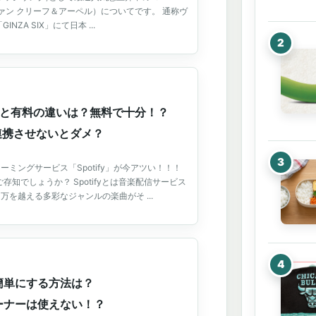
els（ヴァン クリーフ＆アーペル）についてです。 通称ヴ
NZA SIX」にて日本 ...
の無料と有料の違いは？無料で十分！？
は連携させないとダメ？
ミングサービス「Spotify」が今アツい！！！
をご存知でしょうか？ Spotifyとは音楽配信サービス
万を越える多彩なジャンルの楽曲がそ ...
簡単にする方法は？
ーナーは使えない！？