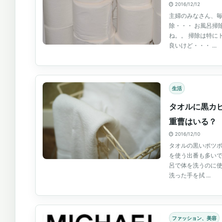
2016/12/12
主婦のみなさん、毎
除・・・ お風呂掃
ね。。 掃除は特に
良いけど・・・ ...
生活
タオルに黒カ
重曹はいる？
2016/12/10
タオルの黒いポツポ
を使う出番も多いで
呂で体を洗うのに
洗った手を拭 ...
ファッション、美容