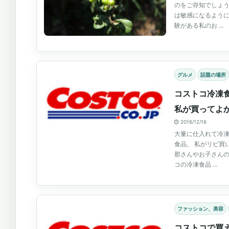
のをご存知でしょう
は敏感になるように
験がある私のお ...
グルメ
話題の場所
コストコ冷凍
私が買ってよ
2016/12/16
大量に仕入れて冷
食品。 私がリピ買
那さんやお子さん
コの冷凍食品 ...
ファッション、美容
コストコで買