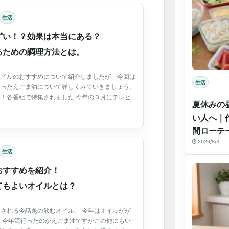
生活
ずい！？効果は本当にある？
るための調理方法とは。
オイルのおすすめについて紹介しましたが、今回は
生活
行ったえごま油について詳しくみていきましょう。
！各番組で特集されました 今年の３月にテレビ
夏休みの
い人へ｜
間ローテ
2026/8/3
生活
おすすめを紹介！
てもよいオイルとは？
される今話題の飲むオイル。 今年はオイルがが
 今年流行ったのがえごま油ですがこの他にもい