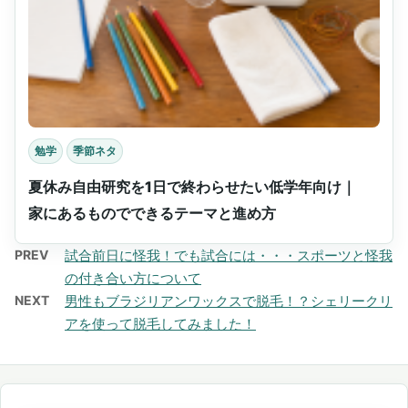
勉学
季節ネタ
夏休み自由研究を1日で終わらせたい低学年向け｜
家にあるものでできるテーマと進め方
PREV
試合前日に怪我！でも試合には・・・スポーツと怪我
の付き合い方について
NEXT
男性もブラジリアンワックスで脱毛！？シェリークリ
アを使って脱毛してみました！